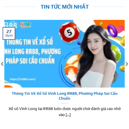
mình diễn ra suôn sẻ, an toàn, không ảnh hưởng đến kết
TIN TỨC MỚI NHẤT
quả cuối cùng. Danh sách link mới được cập nhật liên tục
trên trang chủ để anh em chủ động tham khảo:
27
Tốc
Mức
Phương
Tỷ lệ thành
Thời
Th11
Tiêu
độ
độ ổn
thức bảo
công đăng
gian
chí
truy
định
mật
nhập
phản hồi
cập
SSL 128-
Link 1
98%
1.5s
99%
2s
bit
SSL 128-
Link 2
97%
2.1s
98%
2.3s
bit
SSL 128-
Link 3
96%
2.3s
97%
2.5s
bit
Thông Tin Về Xổ Số Vĩnh Long RR88, Phương Pháp Soi Cầu
Chuẩn
Link
Mã hóa
95%
1.8s
96%
3s
mobile
HTTPS
Xổ số Vĩnh Long tại RR88 luôn được người chơi đánh giá cao nhờ
vào [...]