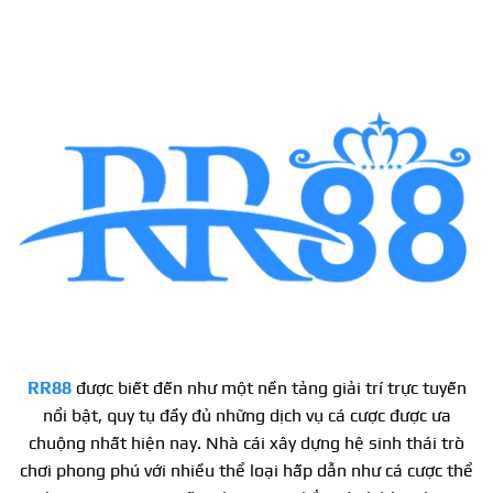
Cập nhật các link vào RR88 an toàn, mới nhất 2025
Giới thiệu tổng quan nền tảng casino RR88 #1
châu Á
Nhà cái uy tín RR88 đã ra đời từ nhiều năm trước, trụ sở
chính đặt tại Philippines. Bên cạnh đó, chúng tôi còn có văn
phòng đại diện ở rất nhiều quốc gia với mong muốn mang
RR88
được biết đến như một nền tảng giải trí trực tuyến
đến sân chơi hoàn hảo, uy tín, lành mạnh để phục vụ khách
nổi bật, quy tụ đầy đủ những dịch vụ cá cược được ưa
hàng trên toàn thế giới.
chuộng nhất hiện nay. Nhà cái xây dựng hệ sinh thái trò
chơi phong phú với nhiều thể loại hấp dẫn như cá cược thể
Thương hiệu RR88 ẩn chứa rất nhiều ý nghĩa đặc biệt mà